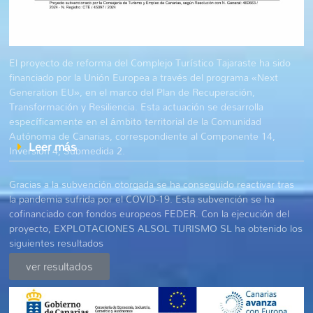
El proyecto de reforma del Complejo Turístico Tajaraste ha sido
financiado por la Unión Europea a través del programa «Next
Generation EU», en el marco del Plan de Recuperación,
Transformación y Resiliencia. Esta actuación se desarrolla
específicamente en el ámbito territorial de la Comunidad
Autónoma de Canarias, correspondiente al Componente 14,
Leer más
Inversión 4, Submedida 2.
Gracias a la subvención otorgada se ha conseguido reactivar tras
la pandemia sufrida por el COVID-19. Esta subvención se ha
cofinanciado con fondos europeos FEDER. Con la ejecución del
proyecto, EXPLOTACIONES ALSOL TURISMO SL ha obtenido los
siguientes resultados
ver resultados