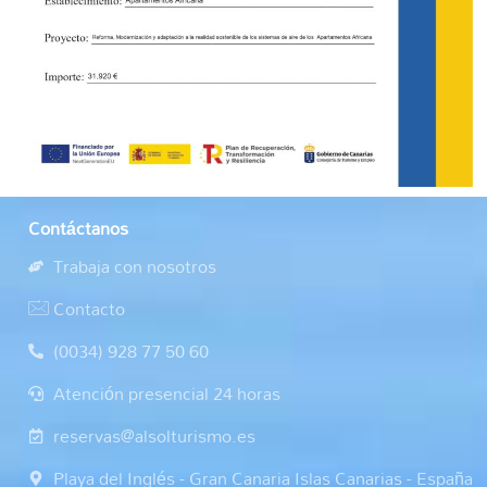
Contáctanos
Trabaja con nosotros
Contacto
(0034) 928 77 50 60
Atención presencial 24 horas
reservas@alsolturismo.es
Playa del Inglés - Gran Canaria Islas Canarias - España